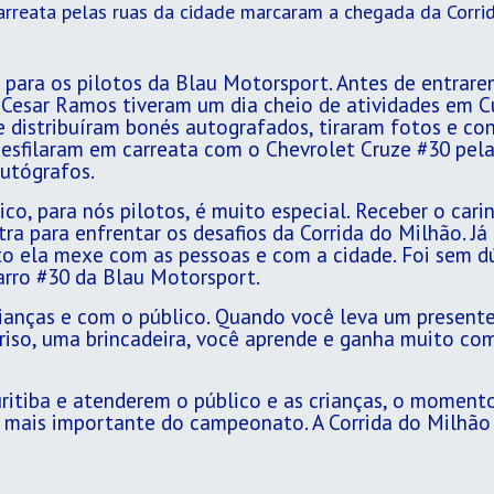
rreata pelas ruas da cidade marcaram a chegada da Corri
 para os pilotos da Blau Motorsport. Antes de entrare
Cesar Ramos tiveram um dia cheio de atividades em Cur
e distribuíram bonés autografados, tiraram fotos e co
desfilaram em carreata com o Chevrolet Cruze #30 pela
autógrafos.
co, para nós pilotos, é muito especial. Receber o cari
ra para enfrentar os desafios da Corrida do Milhão. Já
to ela mexe com as pessoas e com a cidade. Foi sem d
carro #30 da Blau Motorsport.
anças e com o público. Quando você leva um presente
rriso, uma brincadeira, você aprende e ganha muito co
uritiba e atenderem o público e as crianças, o momento
a mais importante do campeonato. A Corrida do Milhã