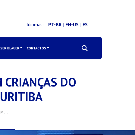
Idiomas:
PT-BR
|
EN-US
|
ES
SER BLAUER
CONTACTOS
M CRIANÇAS DO
URITIBA
AM …