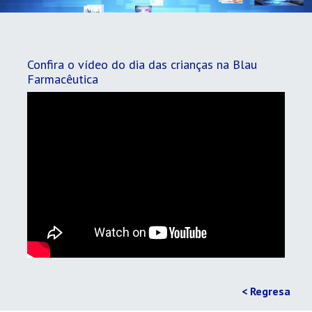
Confira o vídeo do dia das crianças na Blau
Farmacêutica
< Regresa