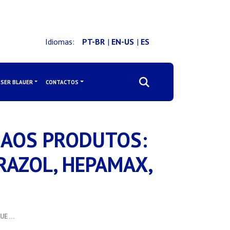
Idiomas:
PT-BR
|
EN-US
|
ES
SER BLAUER
CONTACTOS
E AOS PRODUTOS:
RAZOL, HEPAMAX,
UE …