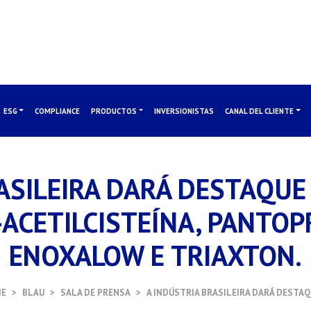
ESG
COMPLIANCE
PRODUCTOS
INVERSIONISTAS
CANAL DEL CLIENTE
ASILEIRA DARÁ DESTAQU
-ACETILCISTEÍNA, PANTOP
ENOXALOW E TRIAXTON.
E
BLAU
SALA DE PRENSA
A INDÚSTRIA BRASILEIRA DARÁ DESTAQ