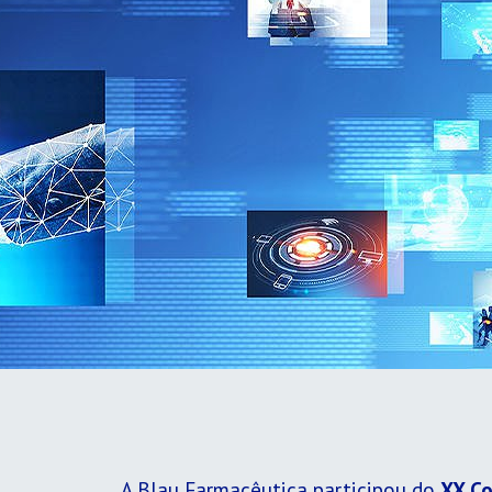
A Blau Farmacêutica participou do
XX Co