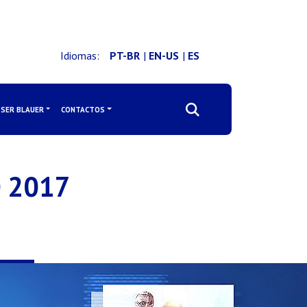
Idiomas:
PT-BR
|
EN-US
|
ES
SER BLAUER
CONTACTOS
O 2017