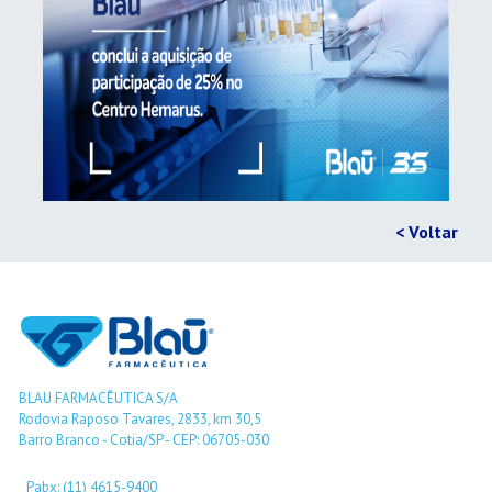
< Voltar
BLAU FARMACÊUTICA S/A
Rodovia Raposo Tavares, 2833, km 30,5
Barro Branco - Cotia/SP - CEP: 06705-030
Pabx: (11) 4615-9400