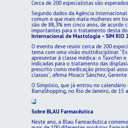
Cerca de 200 especialistas são esperado
Segundo dados da Agência Internacional 
comum e que mais mata mulheres em todo
são de 88,3% em cinco anos, de acordo 
importantes para o tratamento desta doen
Internacional de Mastologia – SIM RIO 
O evento deve reunir cerca de 200 especia
tema com uma visão multidisciplinar. “E
apresentar à classe médica: o Taxofen 
indicadas para o tratamento das displa
prescrito como medicação principal assoc
classes”, afirma Moacir Sánchez, Gerent
O Simpósio, que já entrou no calendário 
BarraShopping, no Rio de Janeiro, de 15 a
Sobre BLAU Farmacêutica
Neste ano, a Blau Farmacêutica comemor
mais de 100 diferentes produtos farmacê