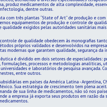
na, produz medicamentos de alta complexidade, essenc
nfectologia, dentre outras.
nta com três plantas “State of Art” de produção e com 1
odernos equipamentos de produção e controle de quali
e qualidade exigidos pelas autoridades sanitárias mais
 controle de qualidade obedecem às monografias tanto
étodos próprios validados e desenvolvidos na empresa
ntas modernas que garantem qualidade, segurança da i
ica é dividido em dois setores de especialidades: pro
 formulações, processos e metodologias analíticas, ut
niversidades e laboratórios de pesquisa avançada. C
estres, entre outros.
sidiárias em países da América Latina - Argentina, Ch
éxico. Sua estratégia de crescimento tem plena acei
emanda de sua linha de medicamentos, não só nos paí
onde a empresa já exporta seus produtos em razão da 
 medicamentos.