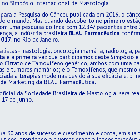
s no Simpósio Internacional de Mastologia
para a Pesquisa do Câncer, publicada em 2016, o cânc
 o mundo. Mas quando descoberto no primeiro estági
com uma pesquisa do Inca com 12.847 pacientes entr
ça, a indústria brasileira
BLAU Farmacêutica
confirm
2017
, no Rio de Janeiro.
listas - mastologia, oncologia mamária, radiologia, pato
sta é a primeira vez que participamos deste Simpósio 
e o Citrato de Tamoxifeno genérico, ambos com uma da
sias e tumores mamários; e o Tamoxifenos, que mesmo 
iada a terapias modernas devido à sua eficácia e, prin
e de Marketing da BLAU Farmacêutica.
oficial da Sociedade Brasileira de Mastologia, será re
 17 de junho.
a 30 anos de sucesso e crescimento e conta, em sua t
uticos, atendendo a diversas especialidades terapêuti