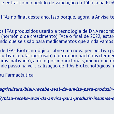
o é entrar com o pedido de validação da fábrica na FD
IFAs no final deste ano. Isso porque, agora, a Anvisa 
os IFAs produzidos usarão a tecnologia de DNA recomb
 (hormônio de crescimento). “Até o final de 2022, est
endo que seis são para medicamentos que ainda vamos l
de IFAs Biotecnológicos abre uma nova perspectiva par
ultivo celular (perfusão) e outra por bactérias (ferm
 vírus inativado), anticorpos monoclonais, imuno-oncol
de passo na verticalização de IFAs Biotecnológicos no
au Farmacêutica
gricultura/blau-recebe-aval-da-anvisa-para-produzir-
/blau-recebe-aval-da-anvisa-para-produzir-insumos-e