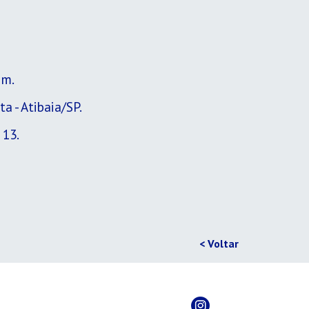
im.
a - Atibaia/SP.
 13.
< Voltar