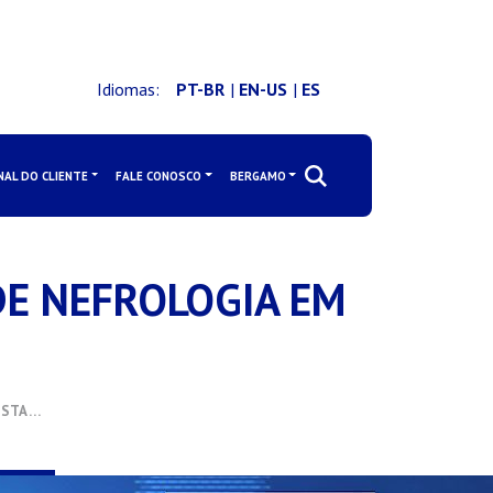
Idiomas:
PT-BR
|
EN-US
|
ES
NAL DO CLIENTE
FALE CONOSCO
BERGAMO
DE NEFROLOGIA EM
ISTA …