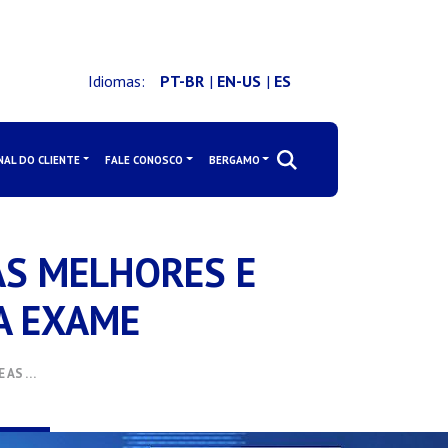
Idiomas:
PT-BR
|
EN-US
|
ES
NAL DO CLIENTE
FALE CONOSCO
BERGAMO
AS MELHORES E
A EXAME
 AS …