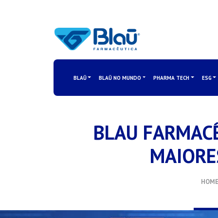
BLAŪ
BLAŪ NO MUNDO
PHARMA TECH
ESG
BLAU FARMACÊ
MAIORE
HOM