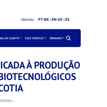
Idiomas:
PT-BR
|
EN-US
|
ES
NAL DO CLIENTE
FALE CONOSCO
BERGAMO
ICADA À PRODUÇÃO
 BIOTECNOLÓGICOS
COTIA
EDICADA …