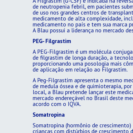
A Filgrastim (G-CSF) é indicada na rever
de neutropenia febril, em pacientes su
de uso nos grandes centros de transplan
medicamento de alta complexidade, inclu
medicamento no país e tem sua marca próp
A Blau possui a liderança no mercado d
PEG- Filgrastim
A PEG-Filgrastim é um molécula conjuga
de filgrastim de longa duração, a tecnol
proporcionando uma posologia mais côm
de aplicação em relação ao Filgrastim.
A Peg-Filgrastim apresenta o mesmo mec
de medula óssea e de quimioterapia, po
local, a Blau pretende lançar este medi
mercado endereçável no Brasil deste me
acordo com o IQVA.
Somatropina
Somatropina (hormônio de crescimento) é
crianças com distúrbios de crescimento