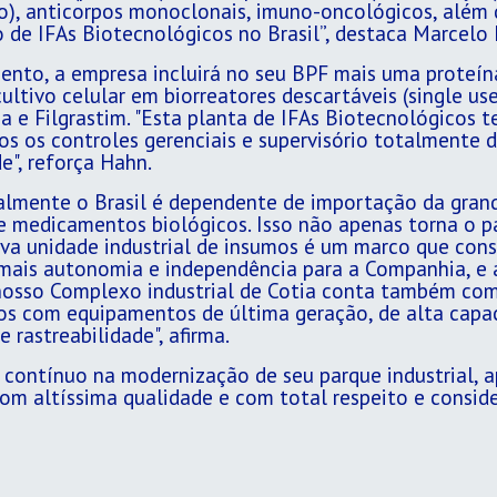
ado), anticorpos monoclonais, imuno-oncológicos, alé
o de IFAs Biotecnológicos no Brasil”, destaca Marcelo
ento, a empresa incluirá no seu BPF mais uma proteín
ltivo celular em biorreatores descartáveis (single use
 e Filgrastim. "Esta planta de IFAs Biotecnológicos 
os os controles gerenciais e supervisório totalmente d
e", reforça Hahn.
lmente o Brasil é dependente de importação da grand
e medicamentos biológicos. Isso não apenas torna o p
ova unidade industrial de insumos é um marco que con
 mais autonomia e independência para a Companhia, e 
, nosso Complexo industrial de Cotia conta também co
os com equipamentos de última geração, de alta cap
 rastreabilidade", afirma.
 contínuo na modernização de seu parque industrial, 
om altíssima qualidade e com total respeito e consi