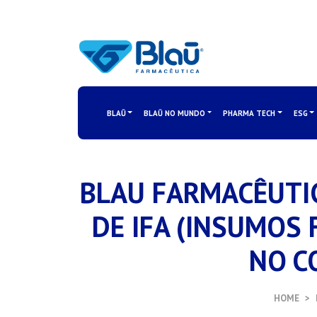
BLAŪ
BLAŪ NO MUNDO
PHARMA TECH
ESG
BLAU FARMACÊUTI
DE IFA (INSUMOS
NO C
HOME