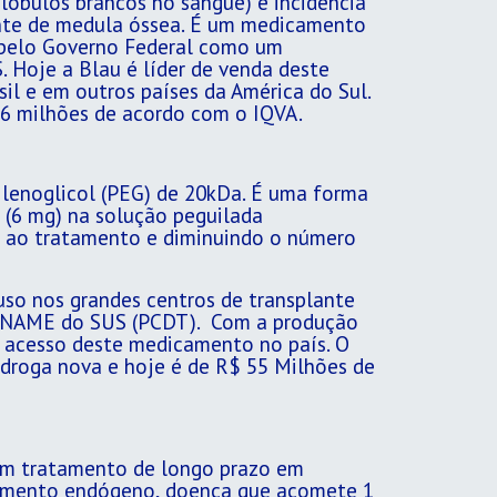
lóbulos brancos no sangue) e incidência
ante de medula óssea. É um medicamento
o pelo Governo Federal como um
 Hoje a Blau é líder de venda deste
il e em outros países da América do Sul.
6 milhões de acordo com o IQVA.
lenoglicol (PEG) de 20kDa. É uma forma
 (6 mg) na solução peguilada
 ao tratamento e diminuindo o número
so nos grandes centros de transplante
 RENAME do SUS (PCDT). Com a produção
r acesso deste medicamento no país. O
droga nova e hoje é de R$ 55 Milhões de
 em tratamento de longo prazo em
scimento endógeno, doença que acomete 1