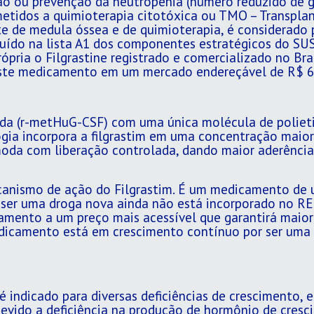
são ou prevenção da neutropenia (número reduzido de g
bmetidos a quimioterapia citotóxica ou TMO – Transpl
te de medula óssea e de quimioterapia, é considerad
ído na lista A1 dos componentes estratégicos do SUS.
ria o Filgrastine registrado e comercializado no Bras
este medicamento em um mercado endereçável de R$ 6
da (r-metHuG-CSF) com uma única molécula de polieti
ogia incorpora a filgrastim em uma concentração maior
oda com liberação controlada, dando maior aderência
anismo de ação do Filgrastim. É um medicamento de u
r ser uma droga nova ainda não está incorporado no
camento a um preço mais acessível que garantirá maio
dicamento está em crescimento contínuo por ser uma 
 indicado para diversas deficiências de crescimento,
 devido a deficiência na produção de hormônio de cre