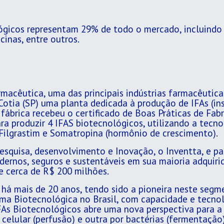
icos representam 29% de todo o mercado, incluindo 
inas, entre outros.
rmacêutica, uma das principais indústrias farmacêutica
Cotia (SP) uma planta dedicada à produção de IFAs (i
 fábrica recebeu o certificado de Boas Práticas de Fab
para produzir 4 IFAS biotecnológicos, utilizando a tec
-Filgrastim e Somatropina (hormônio de crescimento).
squisa, desenvolvimento e Inovação, o Inventta, e par
rnos, seguros e sustentáveis em sua maioria adquirid
e cerca de R$ 200 milhões.
há mais de 20 anos, tendo sido a pioneira neste segm
ma Biotecnológica no Brasil, com capacidade e tecnol
IFAs Biotecnológicos abre uma nova perspectiva para a 
celular (perfusão) e outra por bactérias (fermentação)